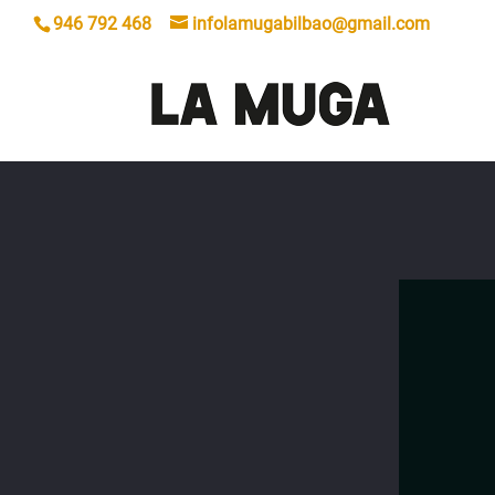
946 792 468
infolamugabilbao@gmail.com