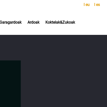
I eu
I es
Garagardoak
Ardoak
Koktelak&Zukoak